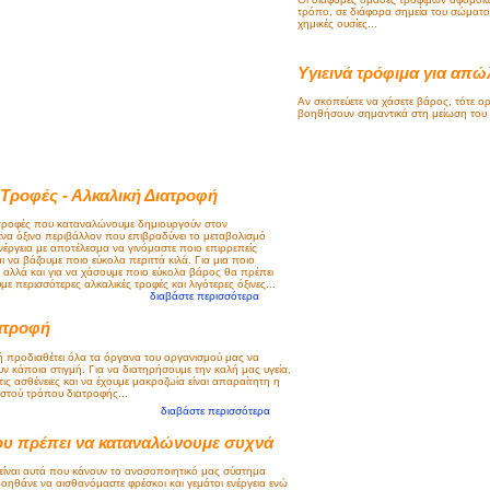
τρόπο, σε διάφορα σημεία του σώματο
χημικές ουσίες...
Υγιεινά τρόφιμα για απώ
Αν σκοπεύετε να χάσετε βάρος, τότε ο
βοηθήσουν σημαντικά στη μείωση του σ
 Τροφές - Αλκαλική Διατροφή
 τροφές που καταναλώνουμε δημιουργούν στον
να όξινο περιβάλλον που επιβραδύνει το μεταβολισμό
έργεια με αποτέλεσμα να γινόμαστε ποιο επιρρεπείς
αι να βάζουμε ποιο εύκολα περιττά κιλά. Για μια ποιο
ή αλλά και για να χάσουμε ποιο εύκολα βάρος θα πρέπει
ε περισσότερες αλκαλικές τροφές και λιγότερες όξινες...
διαβάστε περισσότερα
ιατροφή
ή προδιαθέτει όλα τα όργανα του οργανισμού μας να
ν κάποια στιγμή. Για να διατηρήσουμε την καλή μας υγεία,
ις ασθένειες και να έχουμε μακροζωία είναι απαραίτητη η
στού τρόπου διατροφής...
διαβάστε περισσότερα
υ πρέπει να καταναλώνουμε συχνά
 είναι αυτά που κάνουν το ανοσοποιητικό μας σύστημα
βοηθάνε να αισθανόμαστε φρέσκοι και γεμάτοι ενέργεια ενώ