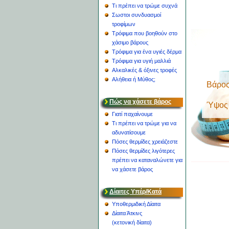
Τι πρέπει να τρώμε συχνά
Σωστοι συνδυασμοί
τροφίμων
Τρόφιμα που βοηθούν στο
χάσιμο βάρους
Τρόφιμα για ένα υγιές δέρμα
Τρόφιμα για υγιή μαλλιά
Αλκαλικές & όξινες τροφές
Αλήθεια ή Μύθος;
Βάρος
Πώς να χάσετε βάρος
Ύψος
Γιατί παχαίνουμε
Τι πρέπει να τρώμε για να
αδυνατίσουμε
Πόσες θερμίδες χρειάζεστε
Πόσες θερμίδες λιγότερες
πρέπει να καταναλώνετε για
να χάσετε βάρος
Δίαιτες Υπέρ/Κατά
Υποθερμιδική Δίαιτα
Δίαιτα Άτκινς
(κετονική δίαιτα)