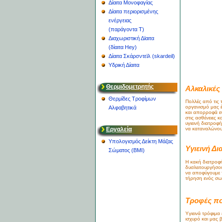
Δίαιτα Μονοφαγίας
Δίαιτα περιορισμένης
ενέργειας
(παράγοντα Τ)
Διαχωριστική Δϊαιτα
(δίαιτα Hey)
Δίαιτα Σκάρσντεϊλ (skardeil)
Υδρική Δίαιτα
Θερμιδομετρητής
Αλκαλικές
Θερμίδες Τροφίμων
Πολλές από τις
οργανισμό μας έ
Αλφαβητικά
και απορροφά εν
στις ασθένειες κ
υγιεινή διατροφ
Εργαλεία
να καταναλώνουμ
Υπολογισμός Δείκτη Μάζας
Υγιεινή Δ
Σώματος (BMI)
Η κακή διατροφ
δυσλειτουργήσου
να αποφύγουμε τ
τήρηση ενός σω
Τροφές πο
Υγιεινά τρόφιμα
ισχυρό και μας 