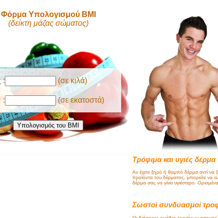
Φόρμα Υπολογισμού BMI
(δείκτη μάζας σώματος)
 :
(σε κιλά)
 :
(σε εκατοστά)
Τρόφιμα και υγιές δέρμα
Αν έχετε ξηρό ή θαμπό δέρμα αντί να
προϊόντα του δέρματος, μπορείτε να α
δέρμα σας να γίνει υγιέστερο. Ορισμέν
Σωστοί συνδυασμοί τρο
Οι διάφορες ομάδες τροφίμων αφομοιώ