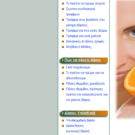
Τι πρέπει να τρώμε συχνά
Σωστοι συνδυασμοί
τροφίμων
Τρόφιμα που βοηθούν στο
χάσιμο βάρους
Τρόφιμα για ένα υγιές δέρμα
Τρόφιμα για υγιή μαλλιά
Αλκαλικές & όξινες τροφές
Αλήθεια ή Μύθος;
Πώς να χάσετε βάρος
Γιατί παχαίνουμε
Τι πρέπει να τρώμε για να
αδυνατίσουμε
Πόσες θερμίδες χρειάζεστε
Πόσες θερμίδες λιγότερες
πρέπει να καταναλώνετε για
να χάσετε βάρος
Δίαιτες Υπέρ/Κατά
Υποθερμιδική Δίαιτα
Δίαιτα Άτκινς
(κετονική δίαιτα)