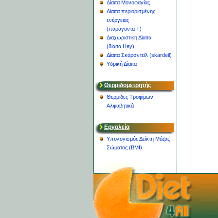
Δίαιτα Μονοφαγίας
Δίαιτα περιορισμένης
ενέργειας
(παράγοντα Τ)
Διαχωριστική Δϊαιτα
(δίαιτα Hey)
Δίαιτα Σκάρσντεϊλ (skardeil)
Υδρική Δίαιτα
Θερμιδομετρητής
Θερμίδες Τροφίμων
Αλφαβητικά
Εργαλεία
Υπολογισμός Δείκτη Μάζας
Σώματος (BMI)