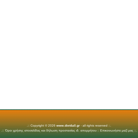
.:: Copyright © 2026
www.diet4all.gr
- all rights reserved ::.
.::
Όροι χρήσης ιστοσελίδας και δήλωση προστασίας ιδ. απορρήτου
::
Επικοινωνήστε μαζί μας
::.