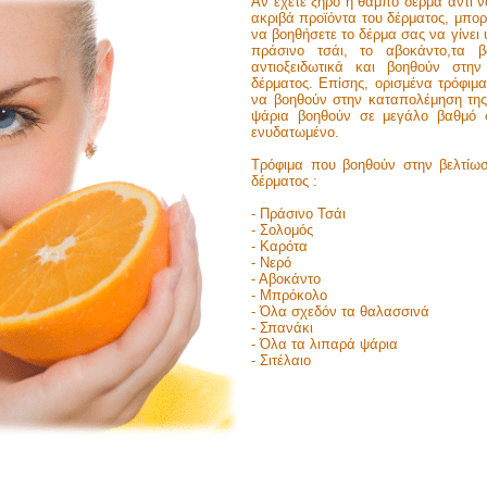
Αν έχετε ξηρό ή θαμπό δέρμα αντί 
ακριβά προϊόντα του δέρματος, μπορ
να βοηθήσετε το δέρμα σας να γίνει
πράσινο τσάι, το αβοκάντο,τα β
αντιοξειδωτικά και βοηθούν στη
δέρματος. Επίσης, ορισμένα τρόφιμ
να βοηθούν στην καταπολέμηση της
ψάρια βοηθούν σε μεγάλο βαθμό 
ενυδατωμένο.
Τρόφιμα που βοηθούν στην βελτίωσ
δέρματος :
- Πράσινο Τσάι
- Σολομός
- Καρότα
- Νερό
- Αβοκάντο
- Μπρόκολο
- Όλα σχεδόν τα θαλασσινά
- Σπανάκι
- Όλα τα λιπαρά ψάρια
- Σιτέλαιο